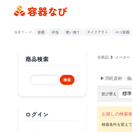
注目ワード:
容器
弁当
使い捨て
テイクアウト
エコ容器
商品検索
全商品
メーカー
▶消耗資材・備
検索
並び替え
ログイン
お探しの検索