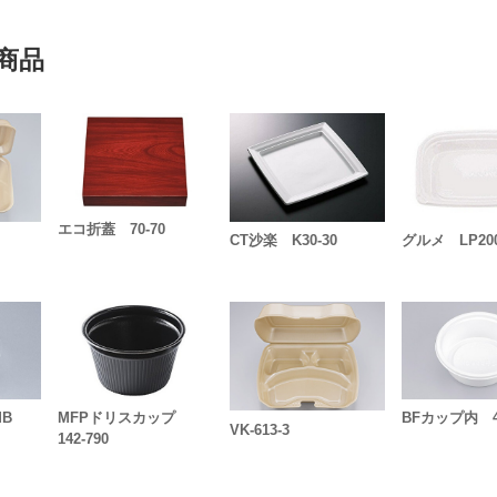
商品
エコ折蓋 70-70
CT沙楽 K30-30
グルメ LP20
MB
MFPドリスカップ
BFカップ内 
VK-613-3
142-790