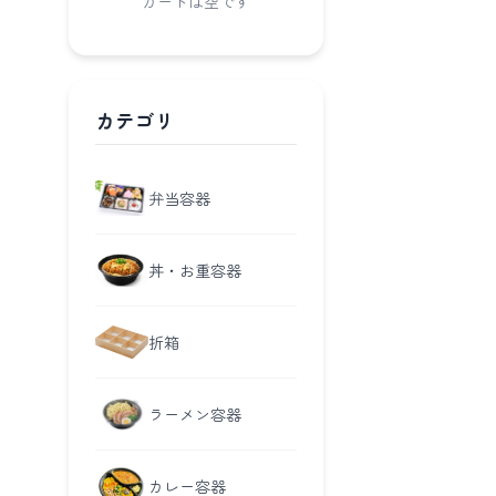
カートは空です
カテゴリ
弁当容器
丼・お重容器
折箱
ラーメン容器
カレー容器