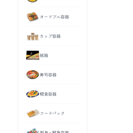
オードブル容器
カップ容器
紙箱
寿司容器
軽食容器
フードパック
刺身・鮮魚容器