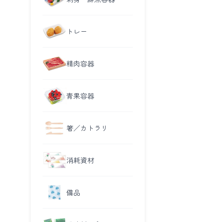
トレー
精肉容器
青果容器
箸／カトラリ
消耗資材
備品