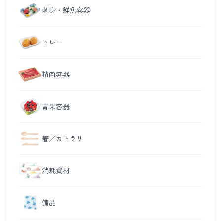
刺身・鮮魚容器
トレー
精肉容器
青果容器
箸／カトラリ
消耗資材
備品