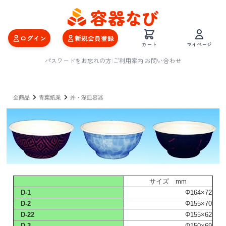
ログイン
新規会員登録
カート
マイページ
パスワードをお忘れの方
|
ご利用案内
|
お問い合わせ
全商品
青葉紙業
丼・深皿容器
サイズ mm
D-1
Φ164×72
D-2
Φ155×70
D-22
Φ155×62
D-3
Φ150×69