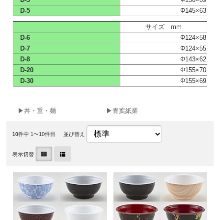
D-5
Φ145×63
サイズ mm
D-6
Φ124×58
D-7
Φ124×55
D-8
Φ143×62
D-20
Φ155×70
D-30
Φ155×69
▶丼・重・麺
▶青葉紙業
10
件中 1〜10件目
並び替え
表示切替