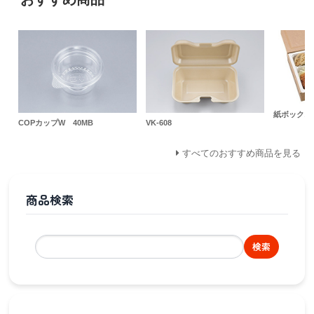
紙ボックス 
COPカップW 40MB
VK-608
すべてのおすすめ商品を見る
商品検索
検索