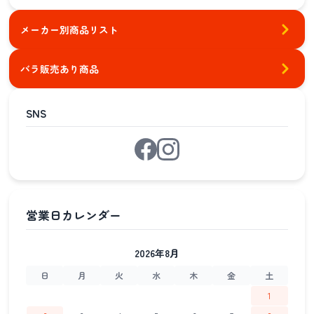
メーカー別商品リスト
バラ販売あり商品
SNS
2026年8月
日
月
火
水
木
金
土
1