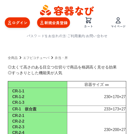
ログイン
新規会員登録
カート
マイページ
パスワードをお忘れの方
|
ご利用案内
|
お問い合わせ
全商品
エフピコチューパ
弁当・丼
◎太くて高さのある目立つ仕切りで商品を格調高く見せる効果
◎すっきりとした機能美が人気
容器サイズ ㎜
CR-1-1
CR-1-2
230×170×27
CR-1-3
CR-1 嵌合蓋
233×173×27
CR-2-1
CR-2-2
CR-2-3
230×200×27
CR-2-4