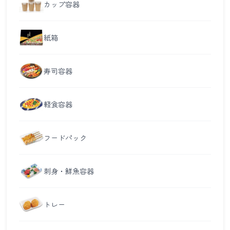
カップ容器
紙箱
寿司容器
軽食容器
フードパック
刺身・鮮魚容器
トレー