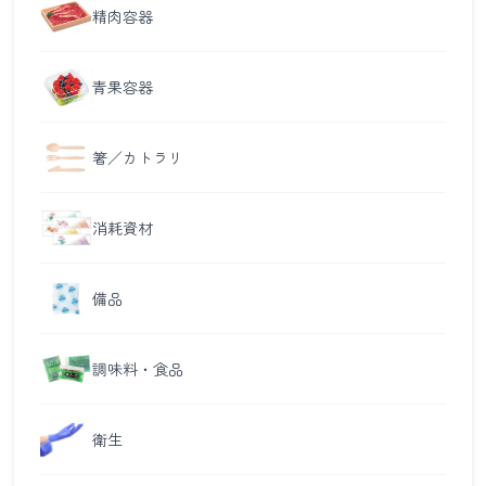
精肉容器
青果容器
箸／カトラリ
消耗資材
備品
調味料・食品
衛生