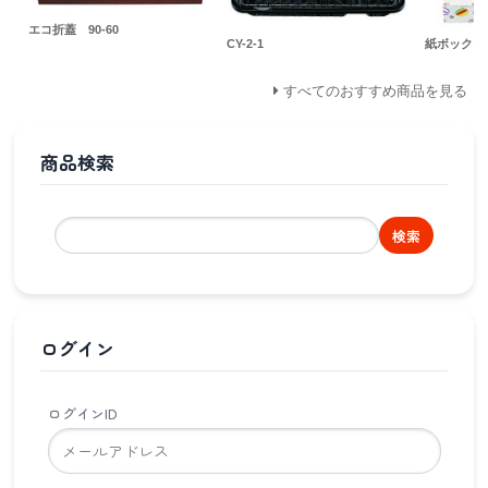
エコ折蓋 90-60
CY-2-1
紙ボックス 
すべてのおすすめ商品を見る
商品検索
検索
ログイン
ログインID