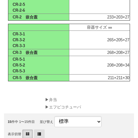
CR-2-5
CR-2-6
CR-2 嵌合蓋
233×203×27
容器サイズ ㎜
CR-3-1
CR-3-2
265×205×27
CR-3-3
CR-3 嵌合蓋
268×208×27
CR-5-1
CR-5-2
208×208×34
CR-5-3
CR-5 嵌合蓋
211×211×30
▶弁当
▶エフピコチューパ
15
件中 1〜15件目
並び替え
表示切替