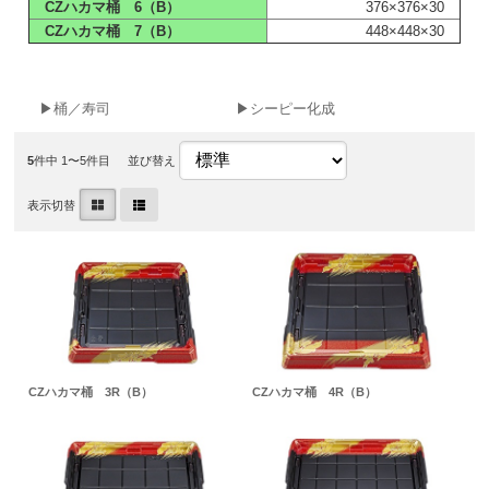
CZハカマ桶 6（B）
376×376×30
CZハカマ桶 7（B）
448×448×30
▶桶／寿司
▶シーピー化成
5
件中 1〜5件目
並び替え
表示切替
CZハカマ桶 3R（B）
CZハカマ桶 4R（B）