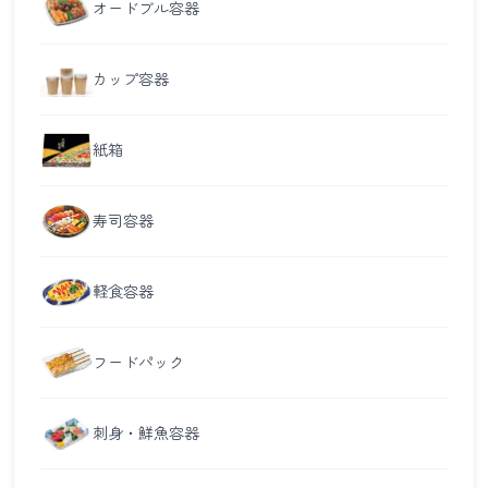
オードブル容器
カップ容器
紙箱
寿司容器
軽食容器
フードパック
刺身・鮮魚容器