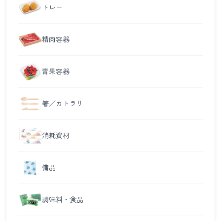
トレー
精肉容器
青果容器
箸／カトラリ
消耗資材
備品
調味料・食品