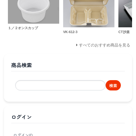
１／２オンスカップ
VK-612-3
CT沙楽 K2
すべてのおすすめ商品を見る
商品検索
検索
ログイン
ログインID