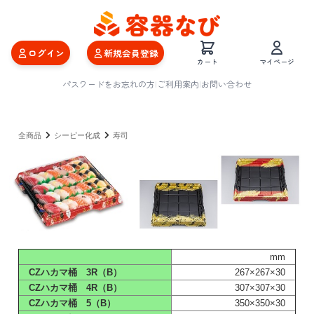
ログイン
新規会員登録
カート
マイページ
パスワードをお忘れの方
|
ご利用案内
|
お問い合わせ
全商品
シーピー化成
寿司
mm
CZハカマ桶 3R（B）
267×267×30
CZハカマ桶 4R（B）
307×307×30
CZハカマ桶 5（B）
350×350×30